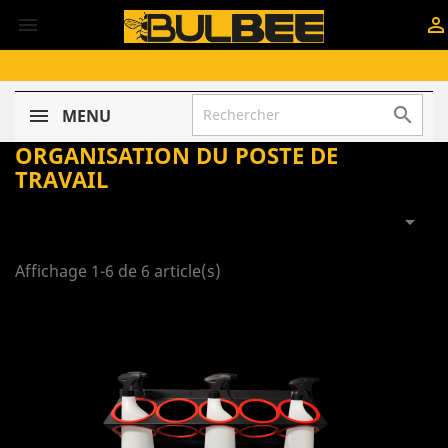



MENU
ORGANISATION DU POSTE DE
TRAVAIL

Affichage 1-6 de 6 article(s)