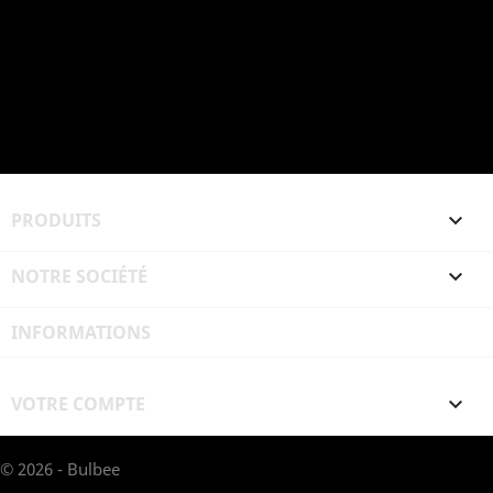
PRODUITS

NOTRE SOCIÉTÉ

INFORMATIONS
VOTRE COMPTE

© 2026 - Bulbee